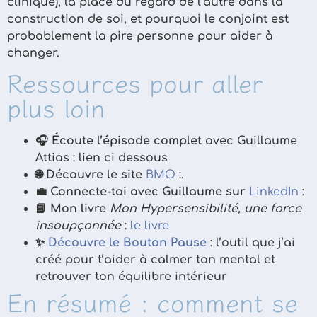
clinique), la place du regard de l’autre dans la
construction de soi, et pourquoi le conjoint est
probablement la pire personne pour aider à
changer.
Ressources pour aller
plus loin
🎧
Écoute l’épisode complet
avec Guillaume
Attias : lien ci dessous
🌐
Découvre le site
BMO
:.
💼
Connecte-toi avec Guillaume sur
LinkedIn
:
📘
Mon livre
Mon Hypersensibilité, une force
insoupçonnée
:
le livre
✨
Découvre le Bouton Pause
: l’outil que j’ai
créé pour t’aider à calmer ton mental et
retrouver ton équilibre intérieur
En résumé : comment se